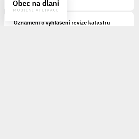
Obec na dlani
MOBILNÍ APLIKACE
Oznámení o vyhlášení revize katastru
nemovitostí
Vyhlášky odboru výstavby
21.3.2025
Pozvánka na jednání Zastupitelstva obce
Ostatní
1.3.2025