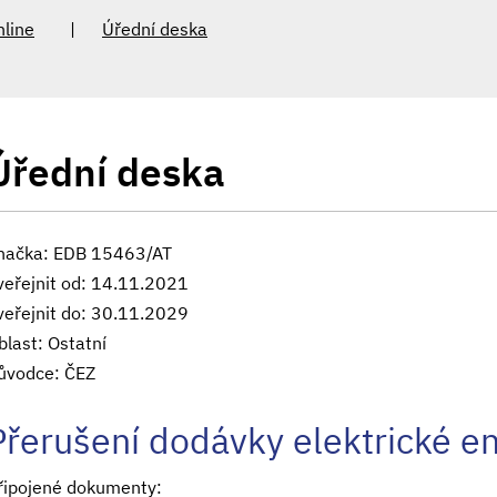
nline
Úřední deska
Úřední deska
načka: EDB 15463/AT
veřejnit od: 14.11.2021
veřejnit do: 30.11.2029
blast: Ostatní
ůvodce: ČEZ
Přerušení dodávky elektrické e
řipojené dokumenty: