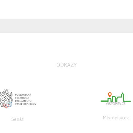
ODKAZY
Místopisy.cz
Senát