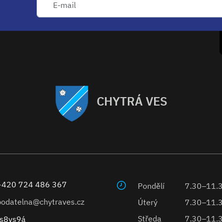
CHYTRÁ VES
+420 724 486 367
Pondělí
7.30–11.
podatelna@chytraves.cz
Úterý
7.30–11.
Středa
7.30–11.
s8vs9á