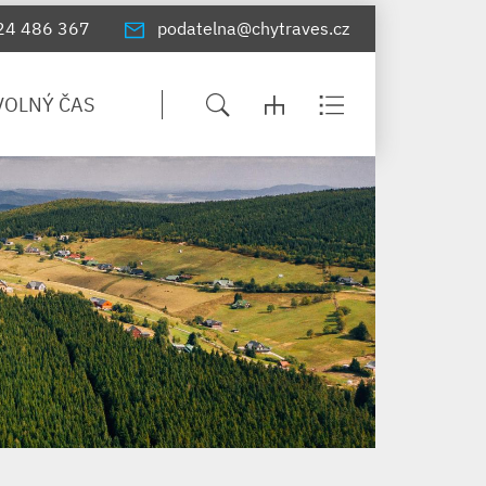
24 486 367
podatelna@chytraves.cz
VOLNÝ ČAS