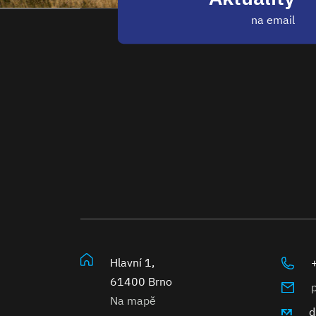
na email
Hlavní 1,
61400 Brno
Na mapě
d