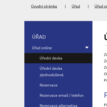
Úvodní stránka
Úřad
Úřad o
ÚŘAD
Úřad online
Z
Úřední deska
Z
Z
Úřední deska
O
zjednodušená
P
Rezervace
Rezervace email / telefon
P
Rezervace alternativa